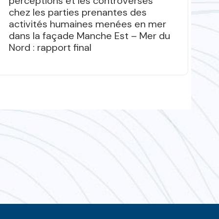
perceptions et les controverses
l’
chez les parties prenantes des
du
activités humaines menées en mer
dans la façade Manche Est – Mer du
Nord : rapport final