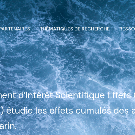
 PARTENAIRES
THÉMATIQUES DE RECHERCHE
RESSO
nt d’Intérêt Scientifique Effet
 étudie les effets cumulés des 
arin.