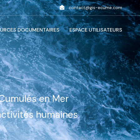
contact@gis-ecume.com
URCES DOCUMENTAIRES
ESPACE UTILISATEURS
s Cumulés en Mer
activités humaines