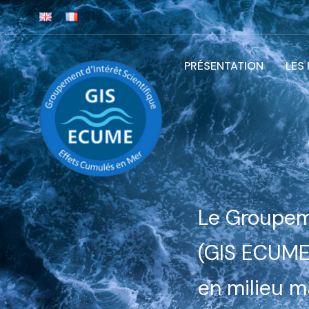
PRÉSENTATION
LES
Le Groupeme
(GIS ECUME)
en milieu m