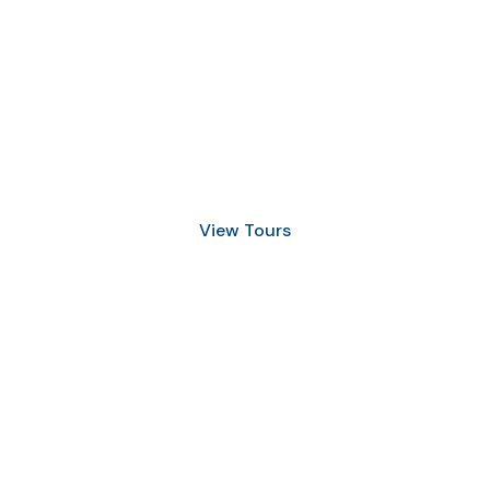
Discover Scuba Diving
and Snorkeling
View Tours
1.8445.3356.33
help@goodlayers.com