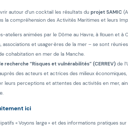
rir autour d’un cocktail les résultats du
projet SAMIC
(A
ans la compréhension des Activités Maritimes et leurs Im
es-ateliers animées par le Dôme au Havre, à Rouen et à 
es, associations et usager·ères de la mer – se sont réuni·e
de cohabitation en mer de la Manche.
e recherche “Risques et vulnérabilités” (CERREV)
de l’
uprès des acteurs et actrices des milieux économiques, po
fier leurs perceptions et attentes des activités en mer, ai
e.
itement ici
ipatifs « Voyons large » et des informations pratiques sur 