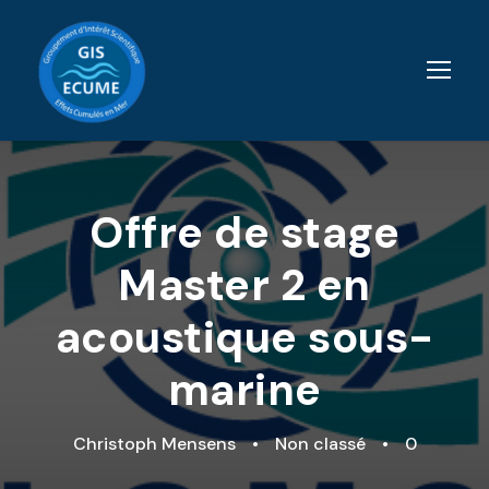
Offre de stage
Master 2 en
acoustique sous-
marine
Christoph Mensens
•
Non classé
•
0